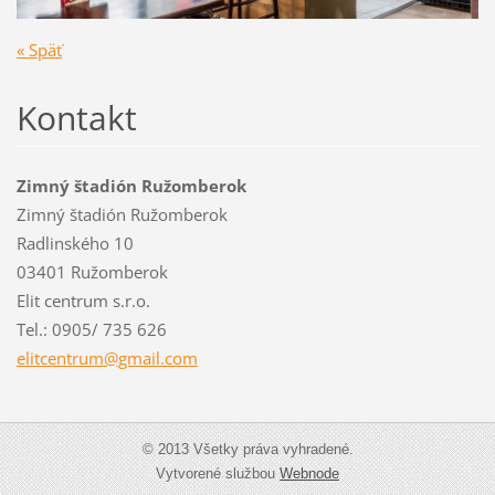
« Späť
Kontakt
Zimný štadión Ružomberok
Zimný štadión Ružomberok
Radlinského 10
03401 Ružomberok
Elit centrum s.r.o.
Tel.: 0905/ 735 626
elitcent
rum@gmai
l.com
© 2013 Všetky práva vyhradené.
Vytvorené službou
Webnode