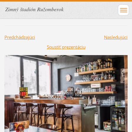
Zimný štadión Ružomberok
Predchádzajúci
Nasledujúci
Spustiť prezentáciu