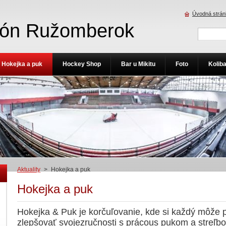
Úvodná strán
ión Ružomberok
Hokejka a puk
Hockey Shop
Bar u Mikitu
Foto
Kolib
Aktuality
>
Hokejka a puk
Hokejka a puk
Hokejka & Puk je korčuľovanie, kde si každý môže p
zlepšovať svojezručnosti s prácous pukom a streľbo