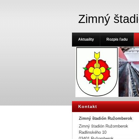
Zimný štad
Aktuality
Rozpis ľadu
Kontakt
Zimný štadión Ružomberok
Zimný štadión Ružomberok
Radlinského 10
03401 Ružomberok