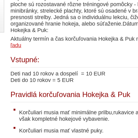
ploche sú rozostavané rôzne tréningové pomôcky - k
minibránky, strelecké plachty, ktoré sú osadené v br
presnosti strelby. Jedná sa o individuálnu lekciu, či
organizované hranie hokeja, alebo súťaženie.Dátum
Hokejka & Puk:
Aktuálny termín a čas korčuľovania Hokejka & Puk n
ľadu
Vstupné:
Deti nad 10 rokov a dospelí = 10 EUR
Deti do 10 rokov = 5 EUR
Pravidlá korčuľovania Hokejka & Puk
Korčuliari musia mať minimálne prilbu,rukavice
však kompletné hokejové vybavenie.
Korčuliari musia mať vlastné puky.