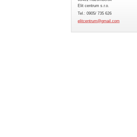
Elit centrum s.r.o.
Tel.: 0905/ 735 626
elitcent
rum@gmai
l.com