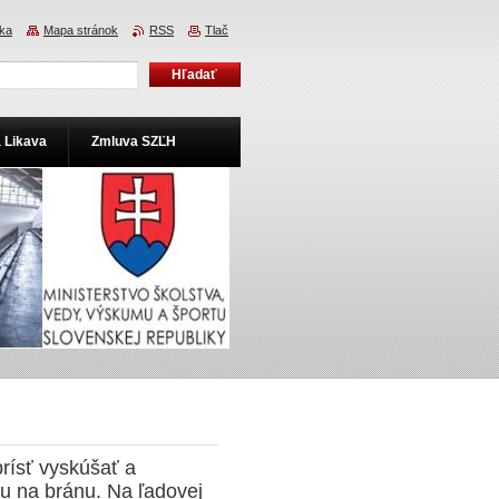
ka
Mapa stránok
RSS
Tlač
a Likava
Zmluva SZĽH
rísť vyskúšať a
u na bránu. Na ľadovej