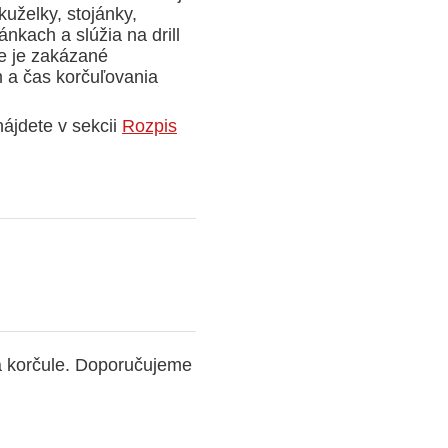
uželky, stojánky,
ánkach a slúžia na drill
že je zakázané
 a čas korčuľovania
ájdete v sekcii
Rozpis
 a korčule. Doporučujeme