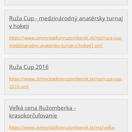
Ruža Cup - medzinárodný anatérsky turnaj
v hokeji
https://www.zimnystadionruzomberok.sk/rss/ruza-cup-
medzinarodny-anatersky-turnaj-v-hokeji1.xml
Ruža Cup 2016
https://www.zimnystadionruzomberok.sk/rss/ruza-cup-
2016.xml
Veľká cena Ružomberka -
krasokorčuľovanie
https://www.zimnystadionruzomberok.sk/rss/velka-