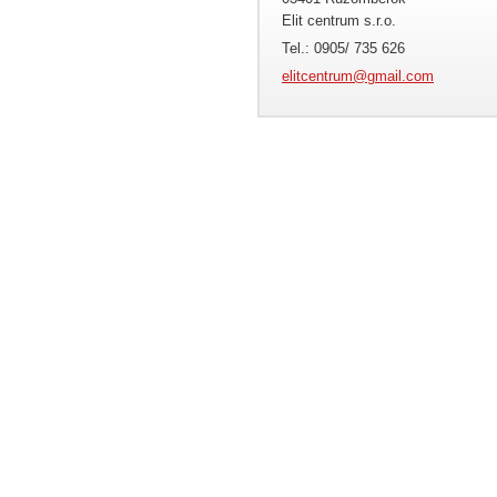
Elit centrum s.r.o.
Tel.: 0905/ 735 626
elitcent
rum@gmai
l.com