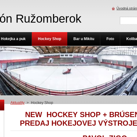
Úvodná strán
ión Ružomberok
Hokejka a puk
Hockey Shop
Bar u Mikitu
Foto
Kolib
Aktuality
>
Hockey Shop
NEW HOCKEY SHOP + BRÚSEN
PREDAJ HOKEJOVEJ VÝSTROJE