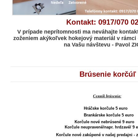
Kontakt: 0917/070 0
V prípade neprítomnosti ma neváhajte kontak
zoženiem akýkoľvek hokejový materiál v rámci 
na Vašu návštevu - Pavol Z
Brúsenie korčúľ
Cenník brúsenia:
Hráčske
korčule 5 
B
rankárske korčule 5 euro
Korčule nové nebrúsené 9 euro
Korčule neupravené/napr. hrdzavé/ 9 
Korčule nové zakúpené v našej predajni -