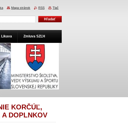
ka
Mapa stránok
RSS
Tlač
a Likava
Zmluva SZĽH
IE KORČÚĽ,
 A DOPLNKOV