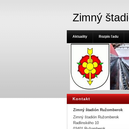
Zimný štad
Aktuality
Rozpis ľadu
Kontakt
Zimný štadión Ružomberok
Zimný štadión Ružomberok
Radlinského 10
03401 Ružomberok