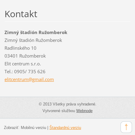
Kontakt
Zimný štadión Ružomberok
Zimný štadión Ružomberok
Radlinského 10
03401 Ružomberok
Elit centrum s.r.o.
Tel.: 0905/ 735 626
elitcent
rum@gmai
l.com
© 2013 Všetky práva vyhradené.
Vytvorené službou
Webnode
Zobraziť:
Mobilnú verziu
|
Štandardnú verziu