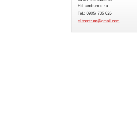
Elit centrum s.r.o.
Tel.: 0905/ 735 626
elitcent
rum@gmai
l.com