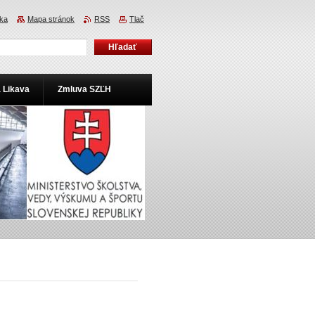
ka
Mapa stránok
RSS
Tlač
a Likava
Zmluva SZĽH