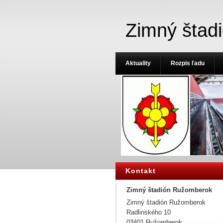
Zimný štad
Aktuality
Rozpis ľadu
Kontakt
Zimný štadión Ružomberok
Zimný štadión Ružomberok
Radlinského 10
03401 Ružomberok