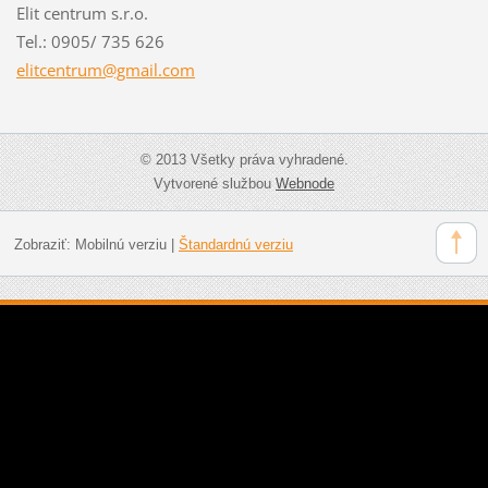
Elit centrum s.r.o.
Tel.: 0905/ 735 626
elitcent
rum@gmai
l.com
© 2013 Všetky práva vyhradené.
Vytvorené službou
Webnode
Zobraziť:
Mobilnú verziu
|
Štandardnú verziu