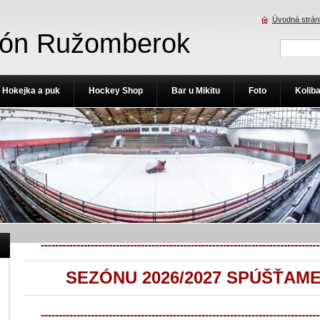
Úvodná strán
ión Ružomberok
Hokejka a puk
Hockey Shop
Bar u Mikitu
Foto
Kolib
------------------------------------------------------------------------------
SEZÓNU 2026/2027 SPÚŠŤAME 1
------------------------------------------------------------------------------