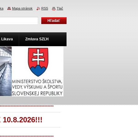
ka
Mapa stránok
RSS
Tlač
a Likava
Zmluva SZĽH
-----------------------------------
0.8.2026!!!
-----------------------------------