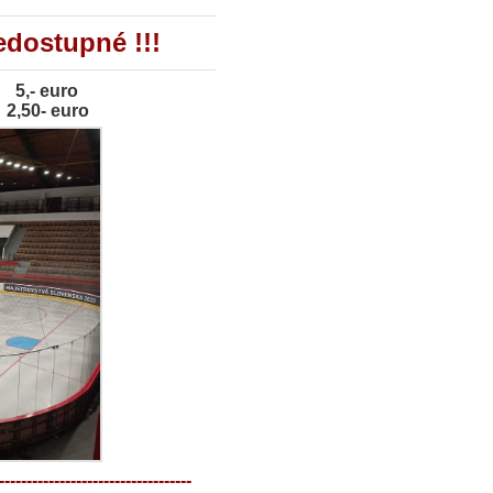
nedostupné !!!
 5,- euro
- euro
-----------------------------------