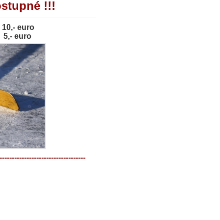
stupné !!!
10,- euro
 euro
-----------------------------------